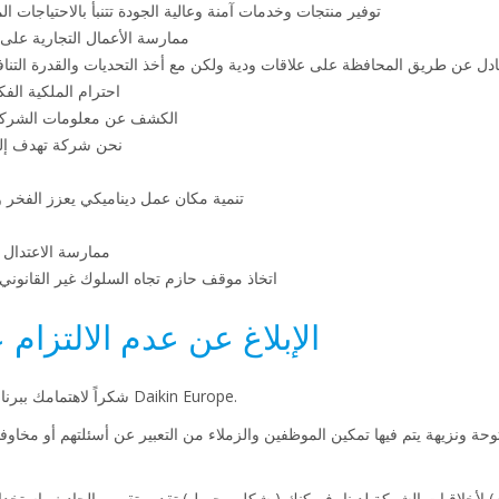
توفير منتجات وخدمات آمنة وعالية الجودة تتنبأ بالاحتياجات ال
ممارسة الأعمال التجارية على 
دل عن طريق المحافظة على علاقات ودية ولكن مع أخذ التحديات والقدرة التنافس
احترام الملكية الف
الكشف عن معلومات الشركة 
نحن شركة تهدف إلى ا
تنمية مكان عمل ديناميكي يعزز الف
ممارسة الاعتدال ف
اتخاذ موقف حازم تجاه السلوك غير القانوني 
الإبلاغ عن عدم الالتزام
شكراً لاهتمامك ببرنامج الأخلاقيات والالتزام الخاص بشركة Daikin Europe.
حة ونزيهة يتم فيها تمكين الموظفين والزملاء من التعبير عن أسئلتهم أو مخاوفهم
به) لأخلاقيات الشركة لدينا، فيمكنك (بشكل مجهول) تقديم تقرير بالحادث باستخ