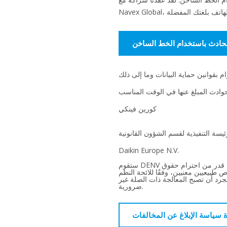
الحادث باستخدام الخط الساخن
كورين فينكي
ئيسة التنفيذية لقسم الشؤون القانونية
Daikin Europe N.V.‎
ستقوم DENV بمعالجة أي معلومات مقدمة باستخدام الخط الساخن المذكور أعلاه، بما في ذلك أي بيانات شخصية، مع أقصى قدر من احترام حقوق
 النظم (EU) 2016/679 وأي تعديل لاحق. وعلى وجه الخصوص، ستقتصر DENV في معالجة البيانات
جرد أن تصبح المعالجة ذات الصلة غير
ضرورية.
ة سياسة الإبلاغ عن المخالفات