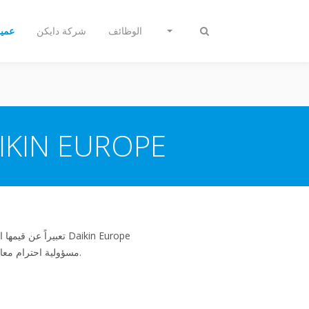
الوظائف
شركة دايكن
عمي
تبديل
البحث
أخلاقيات الشركات الخاصة بمجموعة ROPE
مسؤولية احترام معايير السلوك الأخلاقية والقانونية العالية المستوى والالتزام بها حرفياً ومعنوياً، سواء كانت مفروضة أم لا بموجب القانون.