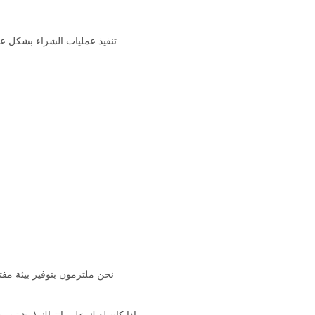
تنفيذ عمليات الشراء بشكل عا
نحن ملتزمون بتوفير بيئة مفتو
إذا كان لديك علم بانتهاك (مشتبه 