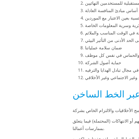
مستقبلية للمستخدمين النهائيين
أساس مبادئ المنافسة العادلة
ية بعين الاعتبار مع الموردين
كرية وسرية المعلومات الخاصة
في الوقت المناسب والملائم
لحد الأدنى من التأثير البيئي
ضمان سلامة عملياتنا
خر والحماس في نفس كل موظف
حماية أصول الشركة
ي مجال تبادل الهدايا والترفيه
وغير الاجتماعي وغير الأخلاقي
 عبر الخط الساخن
 أو الانتهاكات (المحتملة) فيما يتعلق
بممارسات أعمالنا.
دام الخط الساخن. لقد عقدنا شراكة مع