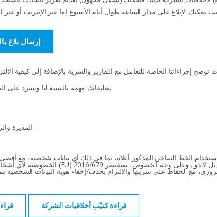
إرسال بلاغ ب
تعليقاتك مهمة بالنسبة لنا وسنرد على الحوادث المبلغ عنها في الوقت المناسب.
المديرة والر
الخصوصية لأي أشخاص طبيعيين معنيين، وفقًا للائحة
وري، مع الحفاظ على سريتها والالتزام بحذف/إخفاء هوية البيانات الشخصية بم
قراءة كتيّب أخلاقيات الشركة
قراء