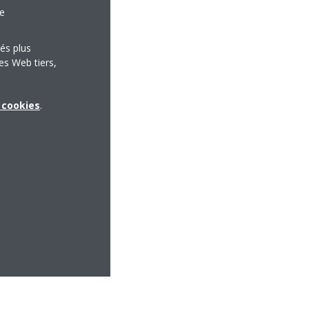
le
tés plus
es Web tiers,
x cookies
.