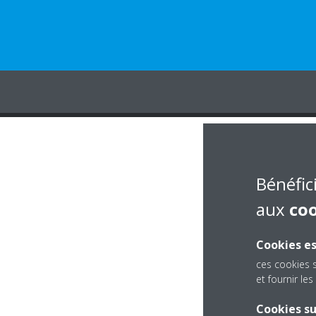
Bénéfic
aux
co
Cookies es
ces cookies 
et fournir l
Cookies s