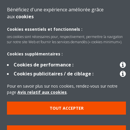
Bénéficiez d'une expérience améliorée grâce
aux
cookies
Cookies essentiels et fonctionnels :
VRV
ces cookies sont nécessaires pour, respectivement, permettre la navigation
sur notre site Web et fournir les services demandés (« cookies minimum»).
Cookies supplémentaires :
Cookies de performance :
Cookies publicitaires / de ciblage :
Pour en savoir plus sur nos cookies, rendez-vous sur notre
Groupes d'eau glacée et équipement de
page
Avis relatif aux cookies
.
traitement de l’air
TOUT ACCEPTER