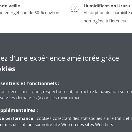
de veille
Humidification Ururu
n énergétique de 80 % environ
Absorption de l'humidité d
homogène à l'intérieur.
A
Mode économique
ir est ajusté sans impact sur la
Réduction de la consomma
iez d'une expérience améliorée grâce
okies
VOIR PLUS
sentiels et fonctionnels :
sont nécessaires pour, respectivement, permettre la navigation sur no
es services demandés (« cookies minimum»).
upplémentaires :
de performance :
cookies collectant des statistiques sur le trafic et 
 des utilisateurs sur notre site Web ou des sites Web tiers