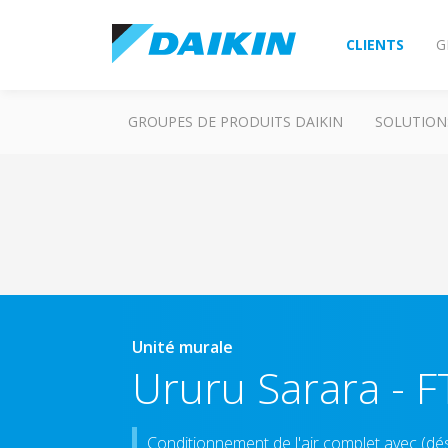
CLIENTS
G
GROUPES DE PRODUITS DAIKIN
SOLUTION
Unité murale
Ururu Sarara
-
F
Conditionnement de l'air complet avec (dés)h