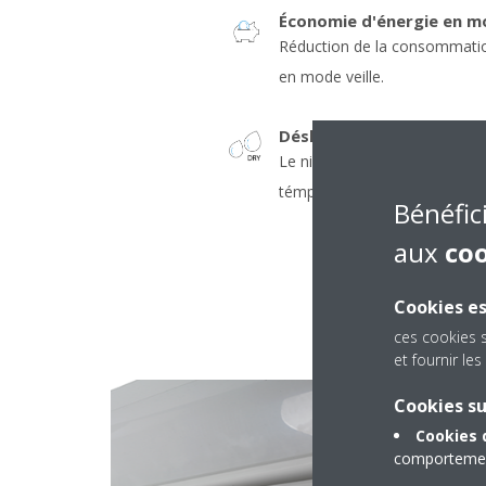
Économie d'énergie en mo
Réduction de la consommatio
en mode veille.
Déshumidification SARAR
Le niveau d'hygrométrie de l'a
témpérature ambiante
Bénéfic
aux
co
Cookies es
ces cookies 
et fournir l
Cookies s
Cookies 
comportement