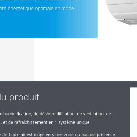
acité énergétique optimale en mode
du produit
humidification, de déshumidification, de ventilation, de
age, et de rafraîchissement en 1 système unique
 le flux d'air est dirigé vers une zone où aucune présence