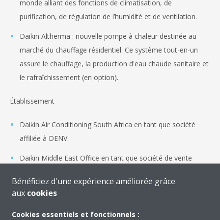
monde alliant des fonctions de climatisation, de
purification, de régulation de l’humidité et de ventilation.
Daikin Altherma : nouvelle pompe à chaleur destinée au
marché du chauffage résidentiel. Ce système tout-en-un
assure le chauffage, la production d'eau chaude sanitaire et
le rafraîchissement (en option).
Établissement
Daikin Air Conditioning South Africa en tant que société
affiliée à DENV.
Daikin Middle East Office en tant que société de vente
affiliée à Dubaï, Émirats arabes unis.
Bénéficiez d'une expérience améliorée grâce
Daikin Air Conditioning Greece SA en tant que filiale de
aux
cookies
DENV.
Cookies essentiels et fonctionnels :