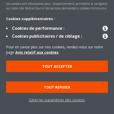
Daikin Device Czech Republic s.r.o, usine de fabrication de
ces cookies sont nécessaires pour, respectivement, permettre la navigation
sur notre site Web et fournir les services demandés (« cookies minimum»).
compresseurs à Brno, pour fournir des compresseurs à
notre usine de Pilsen.
Cookies supplémentaires :
Daikin Europe Irish Office.
Cookies de performance :
Cookies publicitaires / de ciblage :
Acquisition
Pour en savoir plus sur nos cookies, rendez-vous sur notre
Par DIL d’OYL Industries, société mère de McQuay
page
Avis relatif aux cookies
.
International, AAF International et J&E Hall. Ces acquisitions
permettent à DENV d’élargir sa gamme de produits pour
TOUT ACCEPTER
inclure des unités de traitement de l’air et des groupes d’eau
glacée haute puissance.
TOUT REFUSER
Gérer les paramètres des cookies
2005