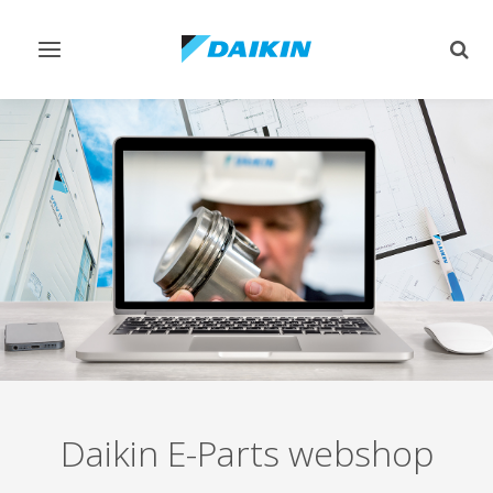
Afficher/masquer
Affi
navigation
rech
Daikin E-Parts webshop