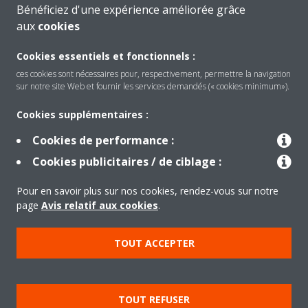
Bénéficiez d'une expérience améliorée grâce
aux
cookies
Cookies essentiels et fonctionnels :
ces cookies sont nécessaires pour, respectivement, permettre la navigation
sur notre site Web et fournir les services demandés (« cookies minimum»).
Cookies supplémentaires :
Cookies de performance :
Produits
Cookies publicitaires / de ciblage :
Pour en savoir plus sur nos cookies, rendez-vous sur notre
Solutions
page
Avis relatif aux cookies
.
TOUT ACCEPTER
À propos de Daikin
TOUT REFUSER