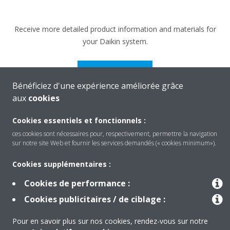
Receive more detailed product information and materials for
your Daikin system.
LEARN MORE
Bénéficiez d'une expérience améliorée grâce
aux
cookies
Cookies essentiels et fonctionnels :
ces cookies sont nécessaires pour, respectivement, permettre la navigation
sur notre site Web et fournir les services demandés (« cookies minimum»).
Cookies supplémentaires :
Produits
Cookies de performance :
Cookies publicitaires / de ciblage :
Solutions
Pour en savoir plus sur nos cookies, rendez-vous sur notre