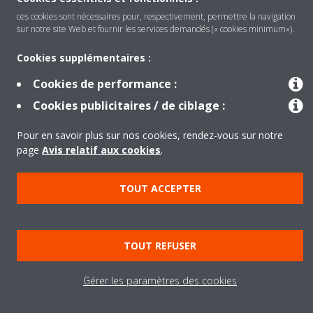
ces cookies sont nécessaires pour, respectivement, permettre la navigation
sur notre site Web et fournir les services demandés (« cookies minimum»).
Cookies supplémentaires :
Produits
Cookies de performance :
Cookies publicitaires / de ciblage :
Solutions
Pour en savoir plus sur nos cookies, rendez-vous sur notre
page
Avis relatif aux cookies
.
À propos de Daikin
TOUT ACCEPTER
Copyright © Daikin
TOUT REFUSER
Legal notice
Cookie notice
Data privacy
Corporate ethics
Gérer les paramètres des cookies