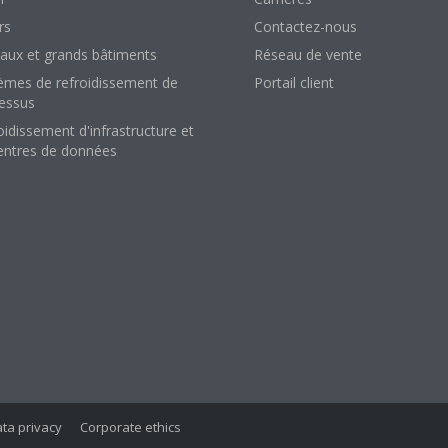
rs
Contactez-nous
aux et grands bâtiments
Réseau de vente
èmes de refroidissement de
Portail client
essus
oidissement d'infrastructure et
entres de données
ta privacy
Corporate ethics