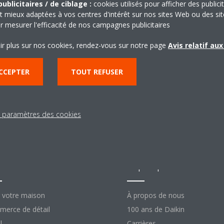
ublicitaires / de ciblage :
cookies utilisés pour afficher des publici
t mieux adaptées à vos centres d'intérêt sur nos sites Web ou des sit
r mesurer l'efficacité de nos campagnes publicitaires
ir plus sur nos cookies, rendez-vous sur notre page
Avis relatif au
CCEPTER
TOUT REFUSER
s paramètres des cookies
lutions
À propos de Daik
 votre maison
À propos de nous
erce de détail
100 ans de Daikin
l
Carrières