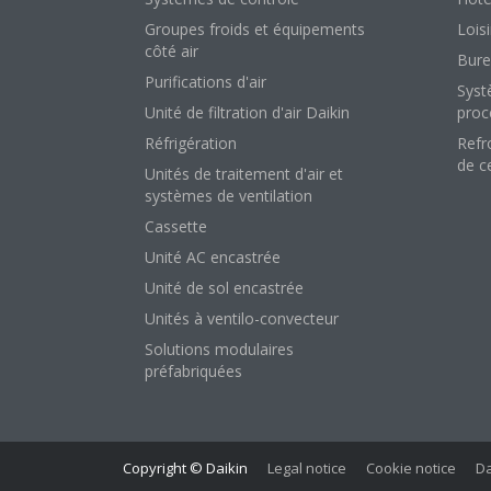
Groupes froids et équipements
Loisi
côté air
Bure
Purifications d'air
Syst
Unité de filtration d'air Daikin
proc
Réfrigération
Refr
de c
Unités de traitement d'air et
systèmes de ventilation
Cassette
Unité AC encastrée
Unité de sol encastrée
Unités à ventilo-convecteur
Solutions modulaires
préfabriquées
Copyright © Daikin
Legal notice
Cookie notice
Da