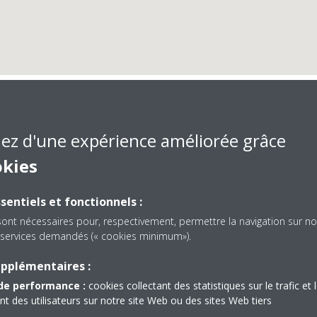
Frimadis
iez d'une expérience améliorée grâce
okies
sentiels et fonctionnels :
sont nécessaires pour, respectivement, permettre la navigation sur no
es services demandés (« cookies minimum»).
upplémentaires :
in Sebaa, Lot n°1, Rue de
+212522687910
de performance :
cookies collectant des statistiques sur le trafic et 
blanca 20590
m.dafrane@fritec.ma
 des utilisateurs sur notre site Web ou des sites Web tiers
Get directions