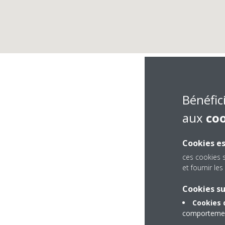
Bénéfic
aux
co
Cookies es
ces cookies 
et fournir l
Cookies s
Zone industrielle A
Cookies 
Chefchaouen, Casa
comportement
Morocco