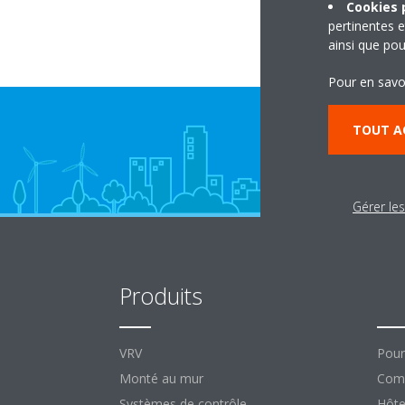
Cookies p
pertinentes e
ainsi que pou
Pour en savo
TOUT A
Gérer le
Produits
So
VRV
Pour
Monté au mur
Comm
Systèmes de contrôle
Hôte