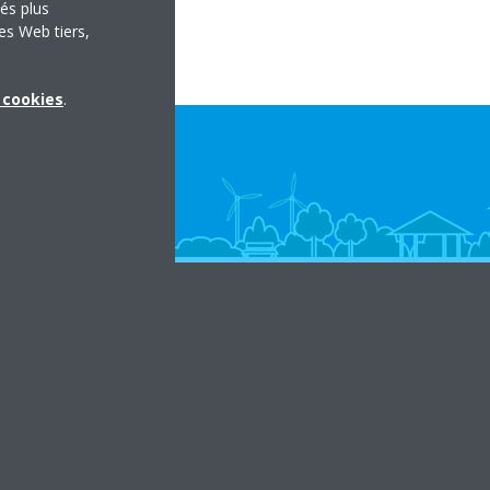
tés plus
es Web tiers,
x cookies
.
in