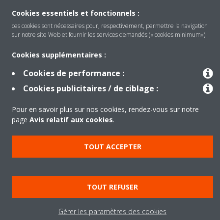
Cookies essentiels et fonctionnels :
ces cookies sont nécessaires pour, respectivement, permettre la navigation
sur notre site Web et fournir les services demandés (« cookies minimum»).
Cookies supplémentaires :
Produits
Cookies de performance :
Cookies publicitaires / de ciblage :
Solutions
Pour en savoir plus sur nos cookies, rendez-vous sur notre
page
Avis relatif aux cookies
.
À propos de Daikin
TOUT ACCEPTER
Copyright © Daikin
TOUT REFUSER
Legal notice
Cookie notice
Data privacy
Corporate ethics
Gérer les paramètres des cookies