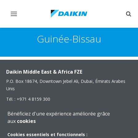
Afficher/masquer
Affi
navigation
rech
Guinée-Bissau
Daikin Middle East & Africa FZE
P.O. Box 18674, Downtown Jebel Ali, Dubaï, Émirats Arabes
Unis
Tél. : +971 4 8159 300
Fax : +971 4 8159 311
Bénéficiez d'une expérience améliorée grâce
e-mail :
info@daikinmea.com
aux
cookies
Cookies essentiels et fonctionnels :