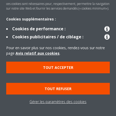
ces cookies sont nécessaires pour, respectivement, permettre la navigation
sur notre site Web et fournir les services demandés (« cookies minimum»).
Cookies supplémentaires :
Produits
Cookies de performance :
Cookies publicitaires / de ciblage :
Solutions
Pour en savoir plus sur nos cookies, rendez-vous sur notre
page
Avis relatif aux cookies
.
À propos de Daikin
TOUT ACCEPTER
Copyright © Daikin
TOUT REFUSER
Legal notice
Cookie notice
Data privacy
Corporate ethics
Gérer les paramètres des cookies