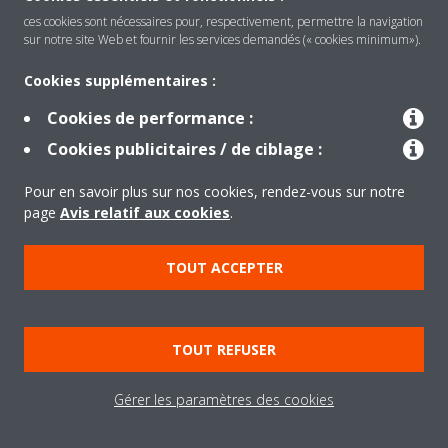
ces cookies sont nécessaires pour, respectivement, permettre la navigation
sur notre site Web et fournir les services demandés (« cookies minimum»).
Cookies supplémentaires :
Cookies de performance :
Produits
Cookies publicitaires / de ciblage :
Pour en savoir plus sur nos cookies, rendez-vous sur notre
Solutions
page
Avis relatif aux cookies
.
TOUT ACCEPTER
À propos de Daikin
TOUT REFUSER
Copyright © Daikin
Gérer les paramètres des cookies
Legal notice
Cookie notice
Data privacy
Corporate ethics