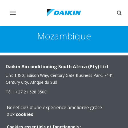
Afficher/masquer
Affi
navigation
rech
Mozambique
Daikin Airconditioning South Africa (Pty) Ltd
Unit 1 & 2, Edison Way, Century Gate Business Park, 7441
Century City, Afrique du Sud
Tél. : +27 21 528 3500
Fax : +27 21 552 6844
Bénéficiez d'une expérience améliorée grâce
e-mail :
headoffice@daikin.co.za
aux
cookies
Site Web :
www.daikin.co.za
Cookies essentiels et fonctionnels :