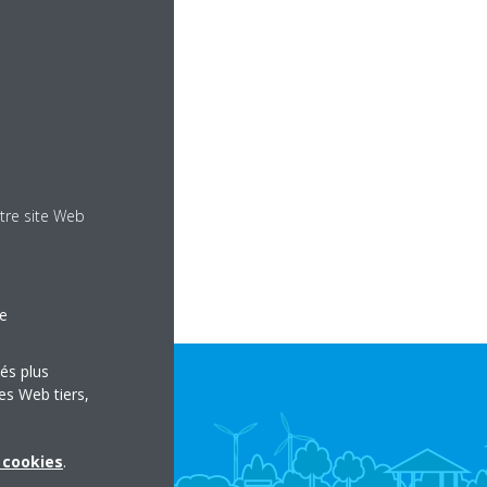
tre site Web
le
tés plus
es Web tiers,
x cookies
.