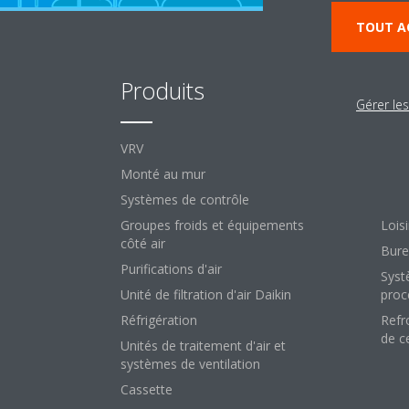
TOUT A
Produits
So
Gérer le
VRV
Pour
Monté au mur
Comm
Systèmes de contrôle
Hôte
Groupes froids et équipements
Loisi
côté air
Bure
Purifications d'air
Syst
Unité de filtration d'air Daikin
proc
Réfrigération
Refr
de c
Unités de traitement d'air et
systèmes de ventilation
Cassette