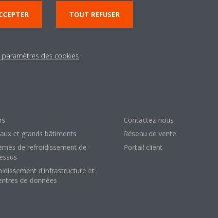
CCEPTER
TOUT REFUSER
lutions
À propos de Daik
s paramètres des cookies
 votre maison
À propos de nous
erce de détail
100 ans de Daikin
l
Carrières
rs
Contactez-nous
aux et grands bâtiments
Réseau de vente
èmes de refroidissement de
Portail client
essus
oidissement d'infrastructure et
entres de données