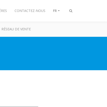
ÈRES
CONTACTEZ-NOUS
FR
Afficher/masquer
recherche
RÉSEAU DE VENTE