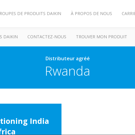
ROUPES DE PRODUITS DAIKIN
À PROPOS DE NOUS
CARRI
S DAIKIN
CONTACTEZ-NOUS
TROUVER MON PRODUIT
Distributeur agréé
Rwanda
tioning India
frica