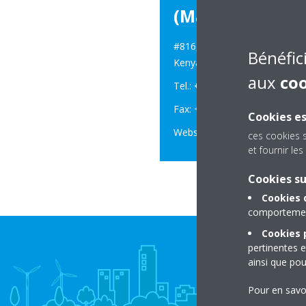
(Marketing Offi
th
#816, 8
Floor, Purshottam P
Bénéfic
Kenya
aux
co
Tel.:
+254 20 515 4028
Fax: +254 203750625
Cookies es
Website:
www.daikineastaf
ces cookies 
et fournir l
Cookies s
Cookies 
comportement
Cookies p
pertinentes e
ainsi que pou
Pour en savo