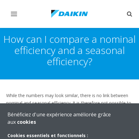
Afficher/masquer
Affi
navigation
rech
How can I compare a nominal
efficiency and a seasonal
efficiency?
While the numbers may look similar, there is no link between
nominal and seasonal efficiency. It is therefore not possible to
compare them.
Bénéficiez d'une expérience améliorée grâce
aux
cookies
Cookies essentiels et fonctionnels :