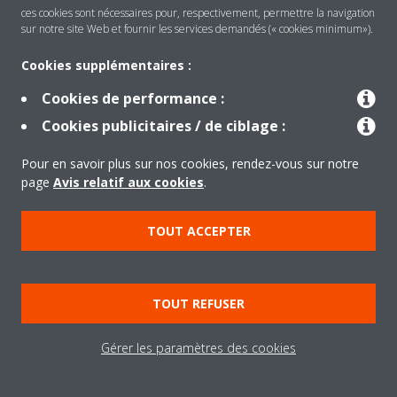
ces cookies sont nécessaires pour, respectivement, permettre la navigation
sur notre site Web et fournir les services demandés (« cookies minimum»).
Produits
Cookies supplémentaires :
Cookies de performance :
Cookies publicitaires / de ciblage :
Solutions
Pour en savoir plus sur nos cookies, rendez-vous sur notre
page
Avis relatif aux cookies
.
À propos de Daikin
TOUT ACCEPTER
Copyright © Daikin
Legal notice
Cookie notice
Data privacy
Corporate ethics
TOUT REFUSER
Gérer les paramètres des cookies