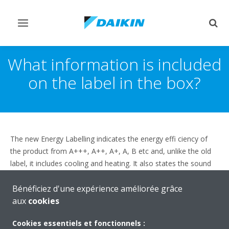
Afficher/masquer
Affi
navigation
rech
What information is included
on the label in the box?
The new Energy Labelling indicates the energy effi ciency of
the product from A+++, A++, A+, A, B etc and, unlike the old
label, it includes cooling and heating. It also states the sound
emissions of the unit.
Bénéficiez d'une expérience améliorée grâce
aux
cookies
Cookies essentiels et fonctionnels :