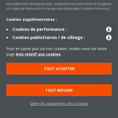
ces cookies sont nécessaires pour, respectivement, permettre la navigation
sur notre site Web et fournir les services demandés (« cookies minimum»).
Produits
Cookies supplémentaires :
Cookies de performance :
Solutions
Cookies publicitaires / de ciblage :
Pour en savoir plus sur nos cookies, rendez-vous sur notre
page
Avis relatif aux cookies
.
À propos de Daikin
TOUT ACCEPTER
Copyright © Daikin
Legal notice
Cookie notice
Data privacy
Corporate ethics
TOUT REFUSER
Gérer les paramètres des cookies