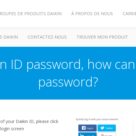
ROUPES DE PRODUITS DAIKIN
À PROPOS DE NOUS
CARRI
S DAIKIN
CONTACTEZ-NOUS
TROUVER MON PRODUIT
kin ID password, how can
password?
f your Daikin ID, please click
 login screen