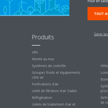
Pour en savo
TOUT A
Gérer le
Produits
So
VRV
Pour
Monté au mur
Comm
Systèmes de contrôle
Hôte
Groupes froids et équipements
Loisi
côté air
Bure
Purifications d'air
Syst
Unité de filtration d'air Daikin
proc
Réfrigération
Refr
de c
Unités de traitement d'air et