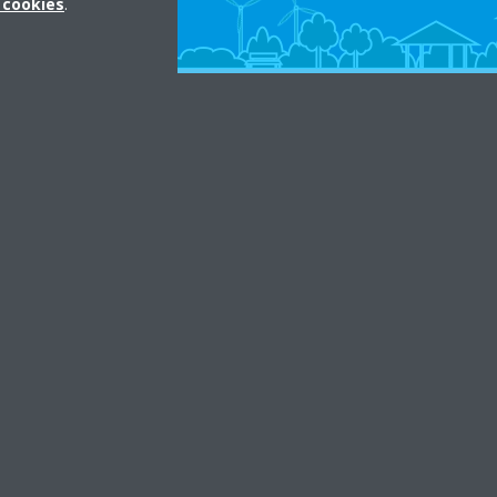
x cookies
.
in