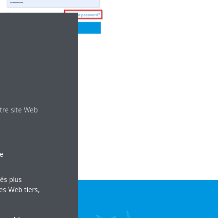
tre site Web
le
tés plus
es Web tiers,