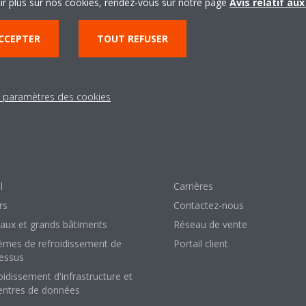
ir plus sur nos cookies, rendez-vous sur notre page
Avis relatif au
CCEPTER
TOUT REFUSER
s paramètres des cookies
lutions
À propos de Daik
 votre maison
À propos de nous
erce de détail
100 ans de Daikin
l
Carrières
rs
Contactez-nous
aux et grands bâtiments
Réseau de vente
èmes de refroidissement de
Portail client
essus
oidissement d'infrastructure et
entres de données