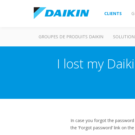
CLIENTS
G
GROUPES DE PRODUITS DAIKIN
SOLUTION
I lost my Dai
In case you forgot the password o
the ‘Forgot password’ link on the