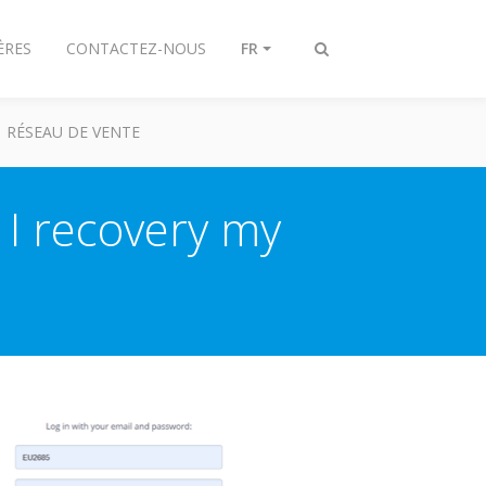
ÈRES
CONTACTEZ-NOUS
FR
Afficher/masquer
recherche
RÉSEAU DE VENTE
 I recovery my