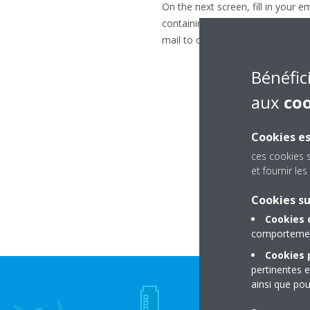
On the next screen, fill in your e
containing a link to reset your pa
mail to choose a new password.
Bénéfic
aux
co
Cookies es
ces cookies 
et fournir l
Cookies s
Cookies 
comportement
Cookies p
pertinentes e
ainsi que pou