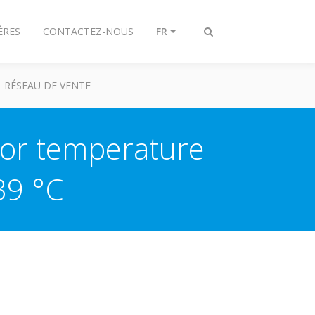
ÈRES
CONTACTEZ-NOUS
FR
Afficher/masquer
recherche
RÉSEAU DE VENTE
oor temperature
39 °C