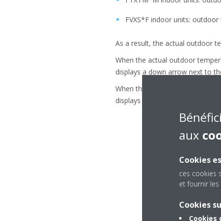
FVXS*F indoor units: outdoo
As a result, the actual outdoor t
When the actual outdoor tempera
displays a down arrow next to t
When the actual outdoor tempera
displays an up arrow next to the
Bénéfic
aux
co
Cookies es
ces cookies 
et fournir l
Cookies s
Cookies 