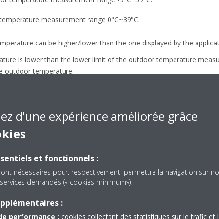
r temperature measurement range 0°C~39°C.
emperature can be higher/lower than the one displayed by the applicat
ture is lower than the lower limit of the outdoor temperature measu
he outdoor temperature.
ture is higher than the upper limit of the outdoor temperature meas
 outdoor temperature.
iez d'une expérience améliorée grâce
okies
sentiels et fonctionnels :
sont nécessaires pour, respectivement, permettre la navigation sur no
es services demandés (« cookies minimum»).
upplémentaires :
de performance :
cookies collectant des statistiques sur le trafic et 