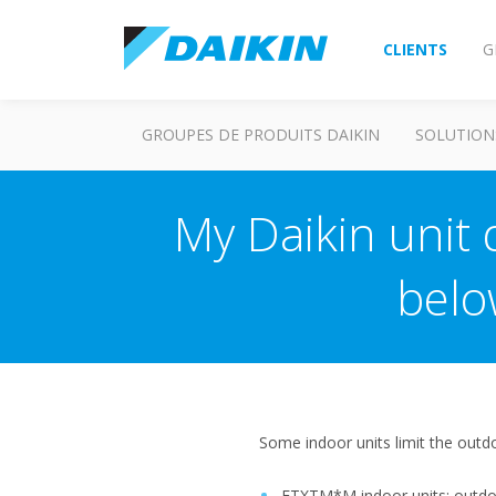
CLIENTS
G
GROUPES DE PRODUITS DAIKIN
SOLUTION
My Daikin unit
belo
Some indoor units limit the out
FTXTM*M indoor units: outd