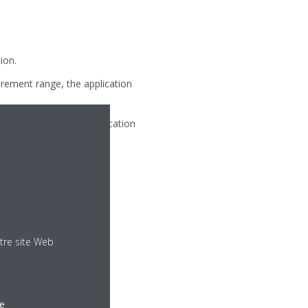
ion.
rement range, the application
urement range, the application
tre site Web
le