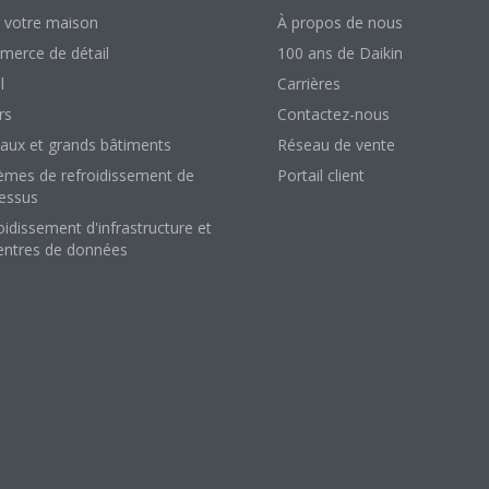
 votre maison
À propos de nous
erce de détail
100 ans de Daikin
l
Carrières
rs
Contactez-nous
aux et grands bâtiments
Réseau de vente
èmes de refroidissement de
Portail client
essus
oidissement d'infrastructure et
entres de données