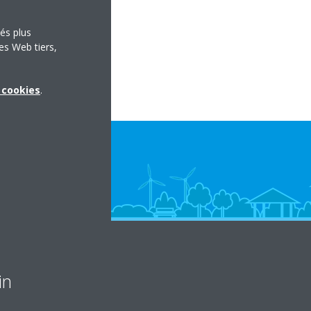
tés plus
es Web tiers,
x cookies
.
in