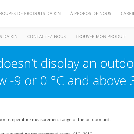
ROUPES DE PRODUITS DAIKIN
À PROPOS DE NOUS
CARRI
S DAIKIN
CONTACTEZ-NOUS
TROUVER MON PRODUIT
 doesn’t display an outd
w -9 or 0 °C and above 
door temperature measurement range of the outdoor unit.
oor temperature measurement range -9°C~39°C.