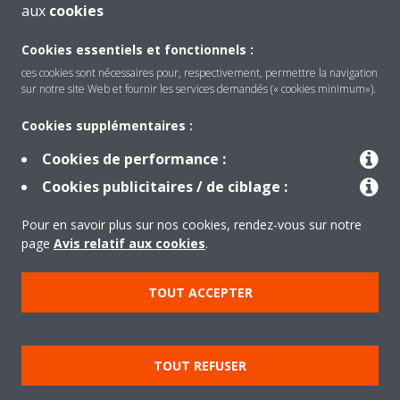
aux
cookies
regulating range is according to the application and refrigerant
use (PS ≥ 25 bar)
Cookies essentiels et fonctionnels :
ces cookies sont nécessaires pour, respectivement, permettre la navigation
sur notre site Web et fournir les services demandés (« cookies minimum»).
Cookies supplémentaires :
Cookies de performance :
Produits
Cookies publicitaires / de ciblage :
Pour en savoir plus sur nos cookies, rendez-vous sur notre
Solutions
page
Avis relatif aux cookies
.
TOUT ACCEPTER
À propos de Daikin
TOUT REFUSER
Copyright © Daikin