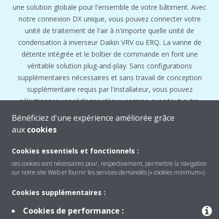
une solution globale pour l'ensemble de votre bâtiment. Avec
notre connexion DX unique, vous pouvez connecter votre
unité de traitement de l'air à n'importe quelle unité de
condensation à inverseur Daikin VRV ou ERQ. La vanne de
détente intégrée et le boîtier de commande en font une
véritable solution plug-and-play. Sans configurations
supplémentaires nécessaires et sans travail de conception
supplémentaire requis par l'installateur, vous pouvez
sélectionner vos réglages idéaux comme avec tout autre
dispositif de ventilation.
Bénéficiez d'une expérience améliorée grâce
aux
cookies
Cookies essentiels et fonctionnels :
ces cookies sont nécessaires pour, respectivement, permettre la navigation
sur notre site Web et fournir les services demandés (« cookies minimum»).
Cookies supplémentaires :
Cookies de performance :