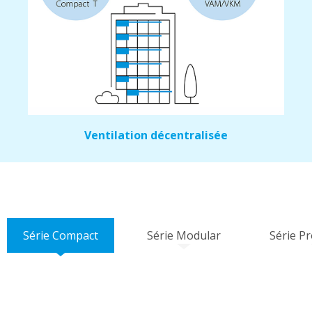
Ventilation décentralisée
Série Compact
Série Modular
Série Pr