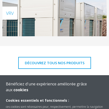
VRV
DÉCOUVREZ TOUS NOS PRODUITS
Bénéficiez d'une expérience améliorée grâce
aux
cookies
Cookies essentiels et fonctionnels :
Produits
ces cookies sont nécessaires pour, respectivement, permettre la navigation