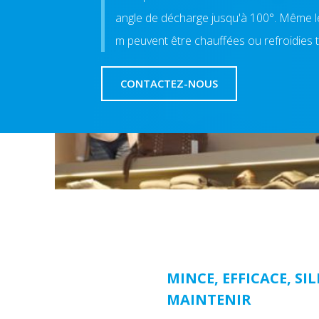
angle de décharge jusqu'à 100°. Même le
m peuvent être chauffées ou refroidies t
CONTACTEZ-NOUS
MINCE, EFFICACE, SIL
MAINTENIR