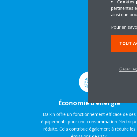
Cookies p
pertinentes e
ainsi que pou
Pour en savo
A
ÉCO
TOUT A
Gérer le
Économie d'énergie
Daikin offre un fonctionnement efficace de ses
équipements pour une consommation électriqu
réduite. Cela contribue également à réduire les
émissions de CO2.