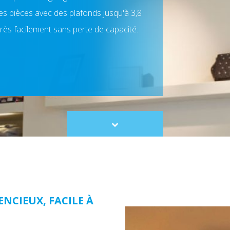
s pièces avec des plafonds jusqu'à 3,8
rès facilement sans perte de capacité.
Scroll
to
content
ENCIEUX, FACILE À