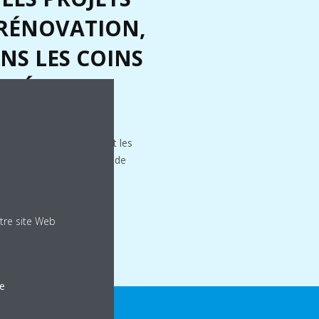
 RÉNOVATION,
NS LES COINS
ES ÉTROITS
ns les projets neufs et de
ilement dans les coins et les
ssite que 30 mm d'espace de
tre site Web
le