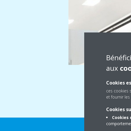
Bénéfic
aux
co
Cookies es
ces cookies 
et fournir l
Cookies s
Cookies 
comportement