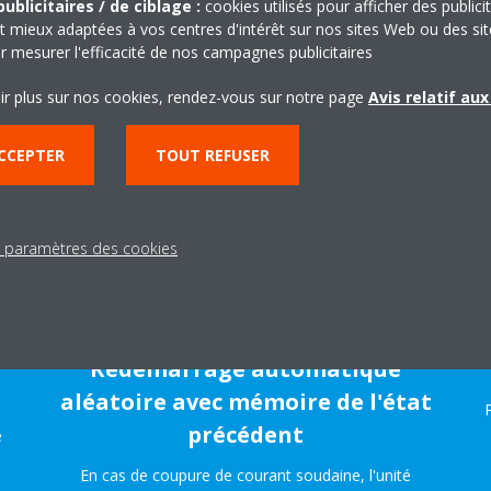
ublicitaires / de ciblage :
cookies utilisés pour afficher des publici
t mieux adaptées à vos centres d'intérêt sur nos sites Web ou des sit
r mesurer l'efficacité de nos campagnes publicitaires
ir plus sur nos cookies, rendez-vous sur notre page
VANTAGES DU PLAFONNIER SUSPENDU DAIK
Avis relatif au
LOGIQUE ET HAUTE PERFORM
CCEPTER
TOUT REFUSER
s paramètres des cookies
Redémarrage automatique
aléatoire avec mémoire de l'état
précédent
e
En cas de coupure de courant soudaine, l'unité