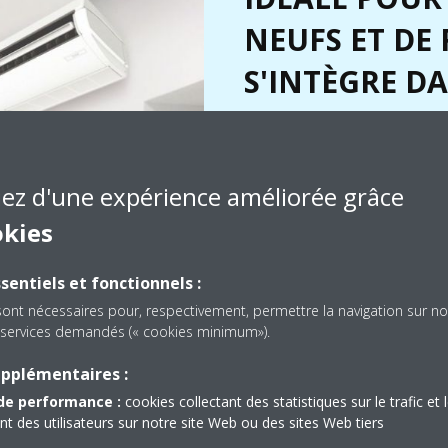
NEUFS ET DE
S'INTÈGRE DA
ET LES ESPAC
Peut être facilement installé da
iez d'une expérience améliorée grâce
rénovation. Peut être monté fac
espaces étroits, car il ne néce
okies
service latéral.
sentiels et fonctionnels :
sont nécessaires pour, respectivement, permettre la navigation sur no
es services demandés (« cookies minimum»).
upplémentaires :
de performance :
cookies collectant des statistiques sur le trafic et 
 des utilisateurs sur notre site Web ou des sites Web tiers