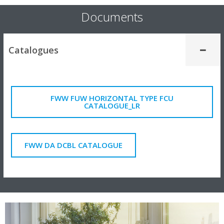
Documents
Catalogues
FWW FUW HORIZONTAL TYPE FCU
CATALOGUE_LR
FWW DA DCBL CATALOGUE