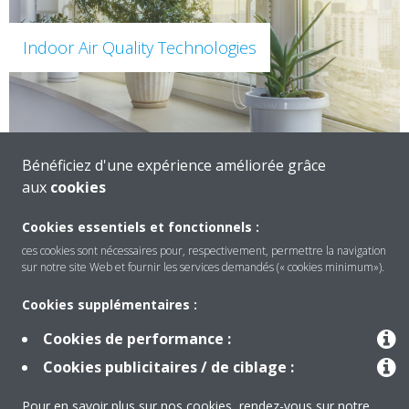
Indoor Air Quality Technologies
Bénéficiez d'une expérience améliorée grâce
aux
cookies
Cookies essentiels et fonctionnels :
ces cookies sont nécessaires pour, respectivement, permettre la navigation
sur notre site Web et fournir les services demandés (« cookies minimum»).
Produits
Cookies supplémentaires :
Cookies de performance :
Solutions
Cookies publicitaires / de ciblage :
Pour en savoir plus sur nos cookies, rendez-vous sur notre