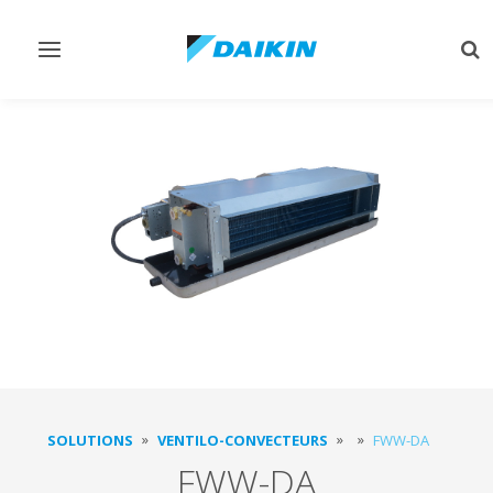
Afficher/masquer
Aff
navigation
rec
SOLUTIONS
VENTILO-CONVECTEURS
FWW-DA
FWW-DA