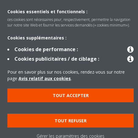
Cookies essentiels et fonctionnels :
ces cookies sont nécessaires pour, respectivement, permettre la navigation
Produits
sur notre site Web et fournir les services demandés (« cookies minimum»).
Cookies supplémentaires :
Solutions
Cookies de performance :
Cookies publicitaires / de ciblage :
À propos de Daikin
Pour en savoir plus sur nos cookies, rendez-vous sur notre
page
Avis relatif aux cookies
.
Copyright © Daikin
TOUT ACCEPTER
Legal notice
Cookie notice
Data privacy
Corporate ethics
TOUT REFUSER
Gérer les paramètres des cookies