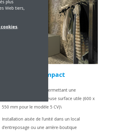
tés plus
es Web tiers,
x cookies
.
ompresseur compact
Encombrement réduit permettant une
optimisation de la précieuse surface utile (600 x
550 mm pour le modèle 5 CV)\
Installation aisée de l’unité dans un local
d’entreposage ou une arrière-boutique