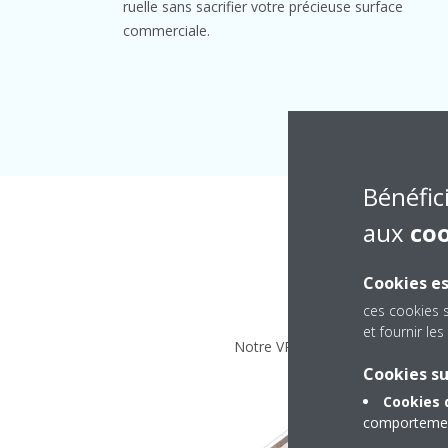
ruelle sans sacrifier votre précieuse surface
commerciale.
Bénéfic
aux
co
Cookies es
Des
ces cookies 
et fournir l
Notre VRV IV série i est conçu av
Cookies s
Cookies 
comportement