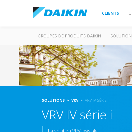
CLIENTS
G
GROUPES DE PRODUITS DAIKIN
SOLUTION
SOLUTIONS
VRV
VRV IV SÉRIE I
VRV IV série i
La solution VRV invisible.