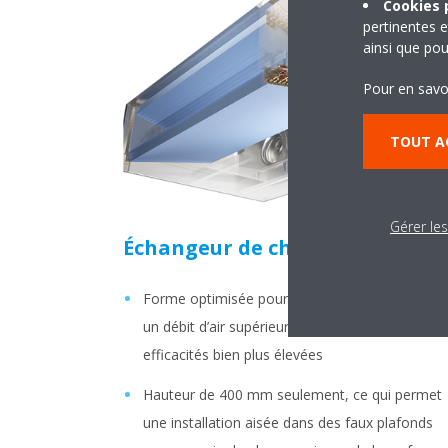
Cookies p
pertinentes e
ainsi que pou
Pour en savo
TOUT A
Gérer le
Échangeur de chaleur en V
Forme optimisée pour une pression statique et
un débit d’air supérieurs, résultant en des
efficacités bien plus élevées
Hauteur de 400 mm seulement, ce qui permet
une installation aisée dans des faux plafonds