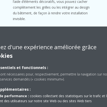
l’aide d’éléments décoratifs, vous pouvez cacher
complètement les grilles ou les intégrer au design
du bâtiment, de façon à rendre votre installation
invisible.
iez d'une expérience améliorée grâce
okies
sentiels et fonctionnels :
 technologies exclusives breve
sont nécessaires pour, respectivement, permettre la navigation sur no
es services demandés (« cookies minimum»).
ec trois technologies exclusives brevetées qui en font l’unité la plus 
upplémentaires :
de performance :
cookies collectant des statistiques sur le trafic et 
 des utilisateurs sur notre site Web ou des sites Web tiers