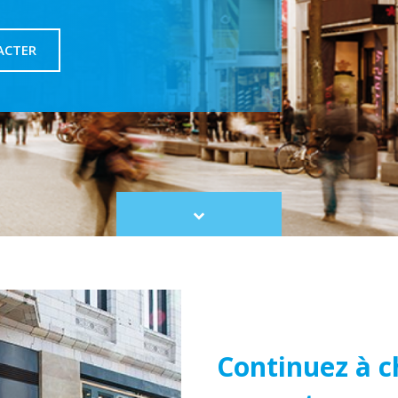
ACTER
Scroll
to
content
Continuez à c