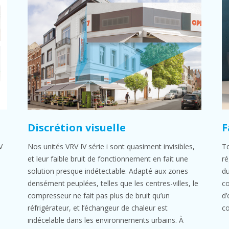
Discrétion visuelle
F
Nos unités VRV IV série i sont quasiment invisibles,
V
To
et leur faible bruit de fonctionnement en fait une
ré
solution presque indétectable. Adapté aux zones
du
densément peuplées, telles que les centres-villes, le
co
compresseur ne fait pas plus de bruit qu’un
d’
réfrigérateur, et l’échangeur de chaleur est
c
indécelable dans les environnements urbains. À
e