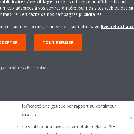
ublicitaires / de ciblage :
cookies utilisés pour afficher des publici
t mieux adaptées à vos centres d'intérêt sur nos sites Web ou des sit
r mesurer l'efficacité de nos campagnes publicitaires
ir plus sur nos cookies, rendez-vous sur notre page
Avis relatif au
CCEPTER
TOUT REFUSER
s paramètres des cookies
Ventilateurs centrifuges
C
La technologie brevetée d'aubes inclinées vers
l'arrière permet jusqu’à 50 % d'augmentation de
l’efficacité énergétique par rapport au ventilateur
sirocco
Le ventilateur à Inverter permet de régler la PSE