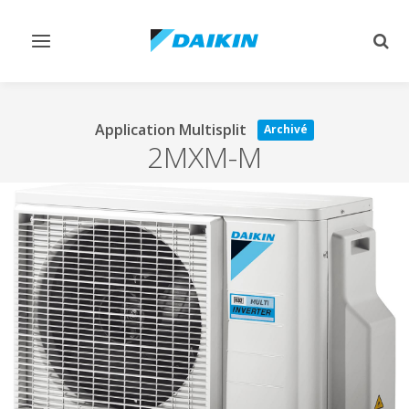
Afficher/masquer
Affi
navigation
rech
Application Multisplit
Archivé
2MXM-M