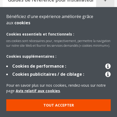
Bénéficiez d'une expérience améliorée grâce
aux
cookies
Cookies essentiels et fonctionnels :
ces cookies sont nécessaires pour, respectivement, permettre la navigation
sur notre site Web et fournir les services demandés (« cookies minimum»).
Cookies supplémentaires :
Cookies de performance :
Produits
Cookies publicitaires / de ciblage :
Pour en savoir plus sur nos cookies, rendez-vous sur notre
Solutions
page
Avis relatif aux cookies
.
TOUT ACCEPTER
À propos de Daikin