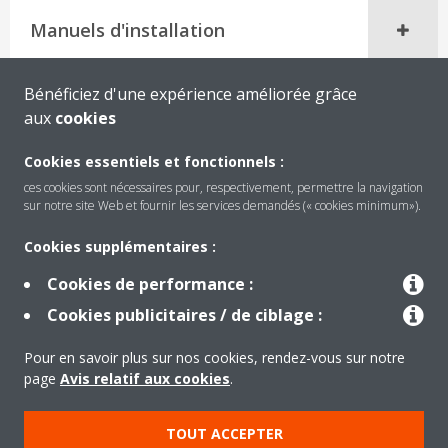
Manuels d'installation
Bénéficiez d'une expérience améliorée grâce
aux
cookies
Cookies essentiels et fonctionnels :
ces cookies sont nécessaires pour, respectivement, permettre la navigation
sur notre site Web et fournir les services demandés (« cookies minimum»).
Cookies supplémentaires :
Cookies de performance :
Produits
Cookies publicitaires / de ciblage :
Pour en savoir plus sur nos cookies, rendez-vous sur notre
Solutions
page
Avis relatif aux cookies
.
TOUT ACCEPTER