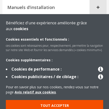
Manuels d'installation
Bénéficiez d'une expérience améliorée grâce
aux
cookies
Cookies essentiels et fonctionnels :
ces cookies sont nécessaires pour, respectivement, permettre la navigation
sur notre site Web et fournir les services demandés (« cookies minimum»).
Cookies supplémentaires :
Cookies de performance :
Produits
Cookies publicitaires / de ciblage :
Pour en savoir plus sur nos cookies, rendez-vous sur notre
Solutions
page
Avis relatif aux cookies
.
TOUT ACCEPTER