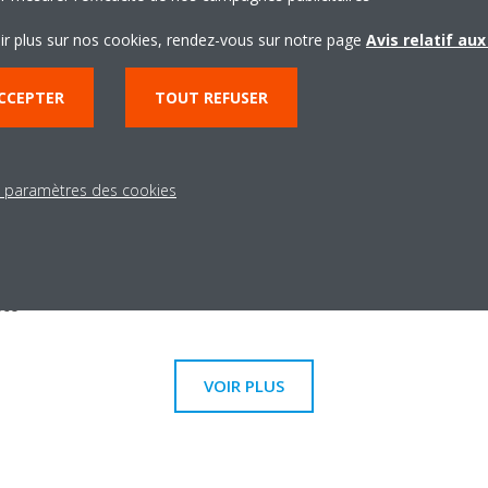
igent
Effet Coanda - chauff
ent détermine la température
L’effet Coanda optimise l
ir plus sur nos cookies, rendez-vous sur notre page
Avis relatif au
e l’air de façon homogène dans la
l’utilisation de volets de 
CCEPTER
TOUT REFUSER
a de distribution d’air dirigeant
focalisé assure une meill
 les zones qui en ont besoin
dans toute la pièce
ssement
Application Onecta
s paramètres des cookies
ux d’air en mode rafraîchissement.
Contrôlez le conditionnem
onception spéciale, un flux d’air
en utilisant votre smartp
eure distribution de la
èce
VOIR PLUS