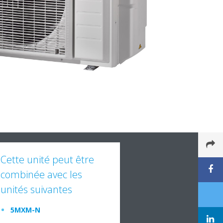
Cette unité peut être
combinée avec les
unités suivantes
5MXM-N