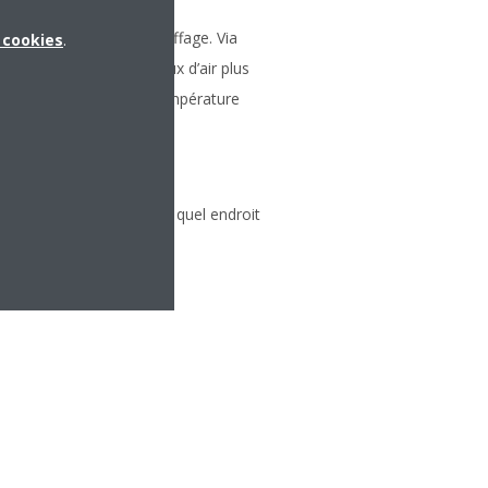
age
e flux d’air en mode chauffage. Via
x cookies
.
conception spéciale, un flux d’air plus
eure distribution de la température
ent de l’air de n’importe quel endroit
hone ou votre tablette