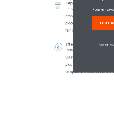
Capteur thermique intell
Le capteur thermique intellig
Pour en savo
ambiante actuelle et distribu
TOUT A
pièce avant d’activer un schém
l’air chaud ou l’air froid vers
Effet Coanda - rafraîchi
Gérer le
L’effet Coanda optimise le fl
Via l’utilisation de volets de c
plus focalisé assure une meill
température dans toute la pi