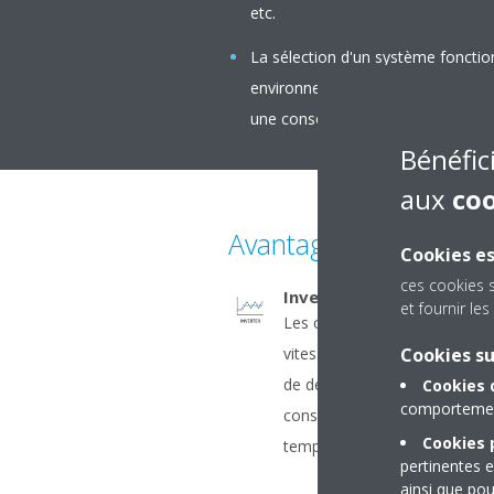
etc.
La sélection d'un système fonctio
environnemental par rapport à un
une consommation énergétique réd
Bénéfic
aux
co
Avantages
Cookies es
ces cookies 
Inverter
et fournir l
Les compresseurs Inverter a
vitesse en fonction de la de
Cookies s
de démarrages et d'arrêts én
Cookies 
comportement
consommation énergétique inf
Cookies p
températures plus stables.
pertinentes e
ainsi que pou