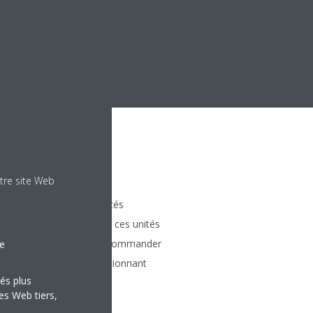
tre site Web
cter un maximum de 5 unités
xtérieure unique, même si ces unités
rentes. Il est possible de commander
le
es unités intérieures fonctionnant
tés plus
es Web tiers,