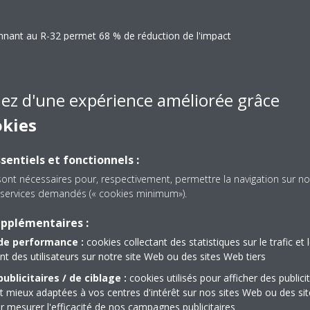
nnant au R-32 permet 68 % de réduction de l'impact
 système fonctionnant au R-410A et résulte directement en
uite en raison de son efficacité énergétique élev
iez d'une expérience améliorée grâce
okies
sentiels et fonctionnels :
sont nécessaires pour, respectivement, permettre la navigation sur no
Application multi
es services demandés (« cookies minimum»).
justent en permanence leur
Il est possible de conne
mande. La réduction du nombre
upplémentaires :
intérieures à une unité e
ergivores résultent en une
sont de puissances diffé
de performance :
cookies collectant des statistiques sur le trafic et 
 des utilisateurs sur notre site Web ou des sites Web tiers
érieure (jusqu'à 30 %) et des
individuellement toutes l
ublicitaires / de ciblage :
cookies utilisés pour afficher des publici
dans le même mode (c
t mieux adaptées à vos centres d'intérêt sur nos sites Web ou des sit
r mesurer l'efficacité de nos campagnes publicitaires