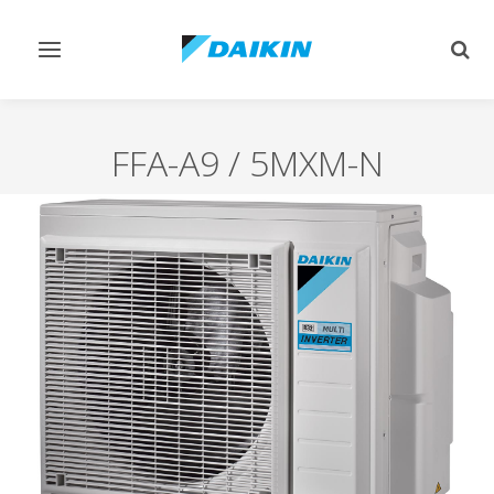
Afficher/masquer
Affi
navigation
rech
FFA-A9 / 5MXM-N