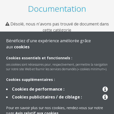
Documentation
Désolé, nous n'avons pas trouvé de document dans
cette catégorie
Bénéficiez d'une expérience améliorée grâce
aux
cookies
Cookies essentiels et fonctionnels :
ces cookies sont nécessaires pour, respectivement, permettre la navigation
sur notre site Web et fournir les services demandés (« cookies minimum»).
Cookies supplémentaires :
Cookies de performance :
Produits
Cookies publicitaires / de ciblage :
Pour en savoir plus sur nos cookies, rendez-vous sur notre
Solutions
page
Avis relatif aux cookies
.