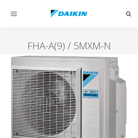
Afficher/masquer
Affi
navigation
rech
FHA-A(9) / 5MXM-N