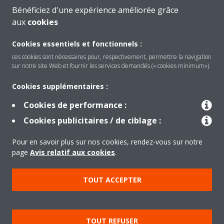
Bénéficiez d'une expérience améliorée grâce
aux
cookies
Cookies essentiels et fonctionnels :
ces cookies sont nécessaires pour, respectivement, permettre la navigation
sur notre site Web et fournir les services demandés (« cookies minimum»).
Cookies supplémentaires :
Cookies de performance :
Produits
Cookies publicitaires / de ciblage :
Pour en savoir plus sur nos cookies, rendez-vous sur notre
Solutions
page
Avis relatif aux cookies
.
TOUT ACCEPTER
À propos de Daikin
TOUT REFUSER