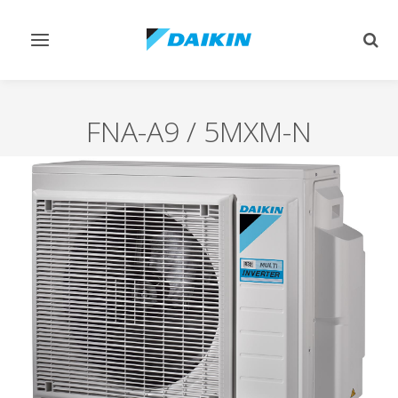
Afficher/masquer
Affi
navigation
rech
FNA-A9 / 5MXM-N