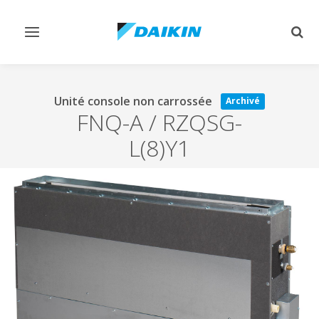
Afficher/masquer
Affi
navigation
rech
Unité console non carrossée
Archivé
FNQ-A / RZQSG-
L(8)Y1