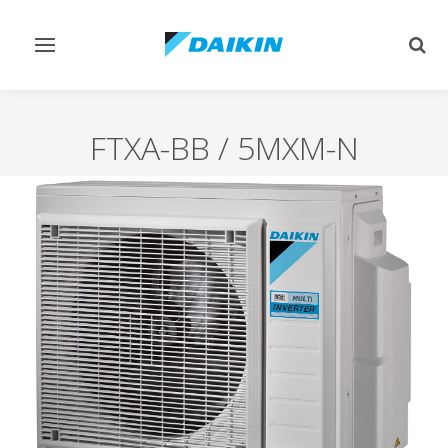
Afficher/masquer
Affi
navigation
rech
FTXA-BB / 5MXM-N