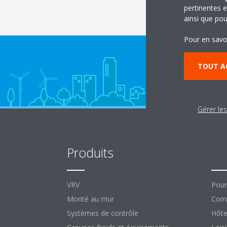
pertinentes e
ainsi que pou
Pour en savo
TOUT A
Gérer le
Produits
So
VRV
Pour
Monté au mur
Comm
Systèmes de contrôle
Hôte