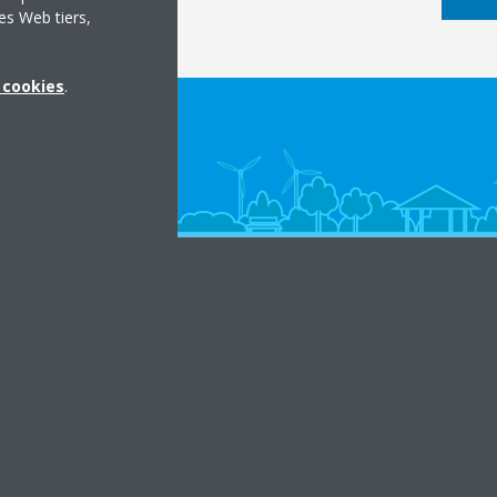
es Web tiers,
x cookies
.
in