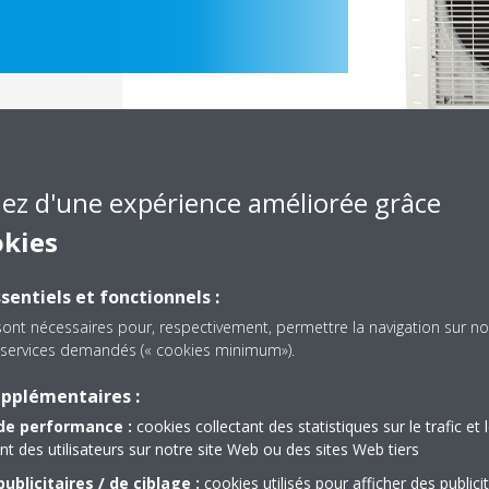
iez d'une expérience améliorée grâce
okies
sentiels et fonctionnels :
sont nécessaires pour, respectivement, permettre la navigation sur no
es services demandés (« cookies minimum»).
Documentation
upplémentaires :
de performance :
cookies collectant des statistiques sur le trafic et 
 des utilisateurs sur notre site Web ou des sites Web tiers
solé, nous n'avons pas trouvé de document dans cette caté
ublicitaires / de ciblage :
cookies utilisés pour afficher des publici