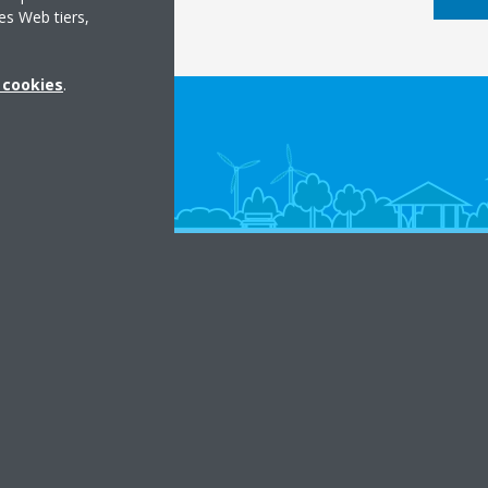
es Web tiers,
x cookies
.
in