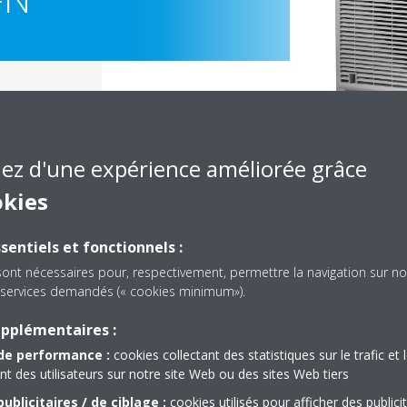
iez d'une expérience améliorée grâce
okies
sentiels et fonctionnels :
sont nécessaires pour, respectivement, permettre la navigation sur no
es services demandés (« cookies minimum»).
Documentation
upplémentaires :
de performance :
cookies collectant des statistiques sur le trafic et 
 des utilisateurs sur notre site Web ou des sites Web tiers
solé, nous n'avons pas trouvé de document dans cette caté
ublicitaires / de ciblage :
cookies utilisés pour afficher des publici