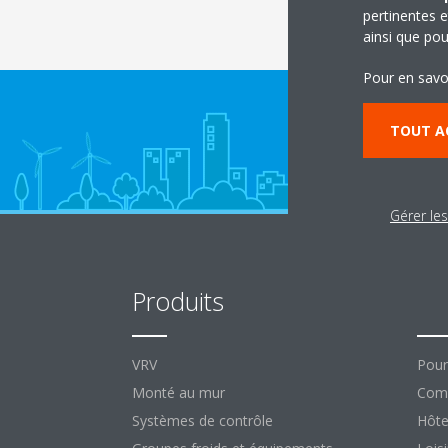
pertinentes e
ainsi que pou
Pour en savo
TOUT A
Gérer le
Produits
So
VRV
Pour
Monté au mur
Comm
Systèmes de contrôle
Hôte