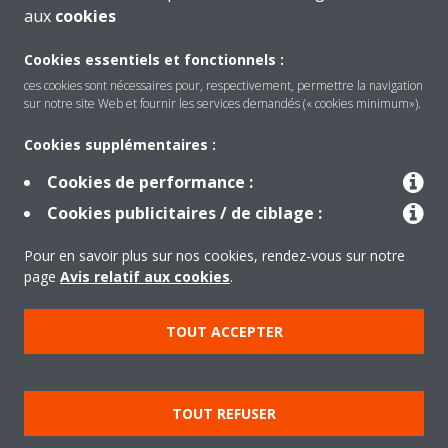
aux
cookies
Cookies essentiels et fonctionnels :
ces cookies sont nécessaires pour, respectivement, permettre la navigation
sur notre site Web et fournir les services demandés (« cookies minimum»).
Cookies supplémentaires :
Cookies de performance :
Produits
Cookies publicitaires / de ciblage :
Pour en savoir plus sur nos cookies, rendez-vous sur notre
Solutions
page
Avis relatif aux cookies
.
TOUT ACCEPTER
À propos de Daikin
TOUT REFUSER
Copyright © Daikin