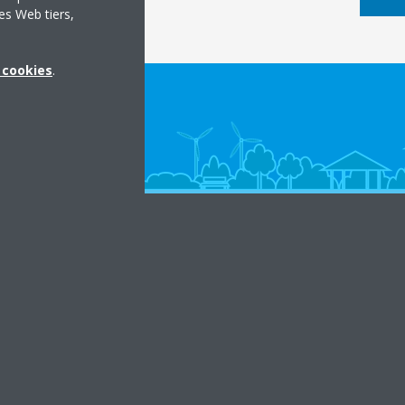
es Web tiers,
x cookies
.
in