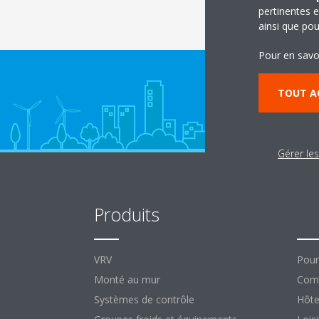
pertinentes e
ainsi que pou
Pour en savo
TOUT A
Gérer le
Produits
So
VRV
Pour
Monté au mur
Comm
Systèmes de contrôle
Hôte