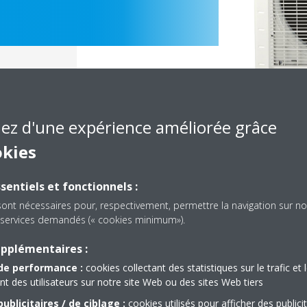
iez d'une expérience améliorée grâce
okies
sentiels et fonctionnels :
sont nécessaires pour, respectivement, permettre la navigation sur no
es services demandés (« cookies minimum»).
Documentation
upplémentaires :
de performance :
cookies collectant des statistiques sur le trafic et 
 des utilisateurs sur notre site Web ou des sites Web tiers
solé, nous n'avons pas trouvé de document dans cette caté
ublicitaires / de ciblage :
cookies utilisés pour afficher des publici