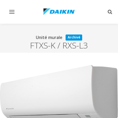
Afficher/masquer
Affi
navigation
rech
Unité murale
Archivé
FTXS-K / RXS-L3