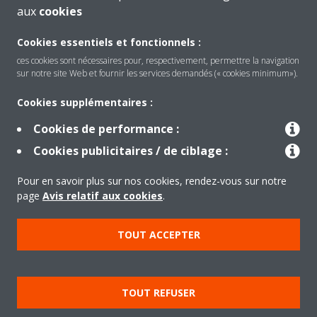
aux
cookies
Cookies essentiels et fonctionnels :
ces cookies sont nécessaires pour, respectivement, permettre la navigation
sur notre site Web et fournir les services demandés (« cookies minimum»).
Cookies supplémentaires :
Cookies de performance :
Produits
Cookies publicitaires / de ciblage :
Pour en savoir plus sur nos cookies, rendez-vous sur notre
Solutions
page
Avis relatif aux cookies
.
TOUT ACCEPTER
À propos de Daikin
TOUT REFUSER
Copyright © Daikin