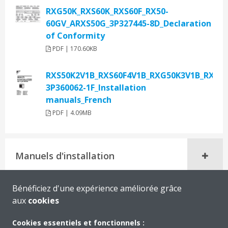
RXG50K_RXS60K_RXS60F_RX50-
60GV_ARXS50G_3P327445-8D_Declaration
of Conformity
PDF | 170.60KB
RXS50K2V1B_RXS60F4V1B_RXG50K3V1B_RX50_
3P360062-1F_Installation
manuals_French
PDF | 4.09MB
Manuels d'installation
Bénéficiez d'une expérience améliorée grâce
aux
cookies
Cookies essentiels et fonctionnels :