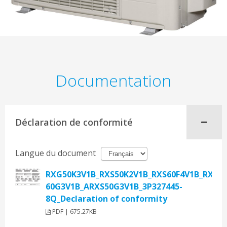
Documentation
Déclaration de conformité
Langue du document
RXG50K3V1B_RXS50K2V1B_RXS60F4V1B_RX50-
60G3V1B_ARXS50G3V1B_3P327445-
8Q_Declaration of conformity
PDF | 675.27KB