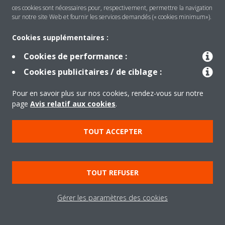
ces cookies sont nécessaires pour, respectivement, permettre la navigation
sur notre site Web et fournir les services demandés (« cookies minimum»).
Cookies supplémentaires :
Cookies de performance :
Produits
Cookies publicitaires / de ciblage :
Pour en savoir plus sur nos cookies, rendez-vous sur notre
Solutions
page
Avis relatif aux cookies
.
TOUT ACCEPTER
À propos de Daikin
TOUT REFUSER
Copyright © Daikin
Gérer les paramètres des cookies
Legal notice
Cookie notice
Data privacy
Corporate ethics