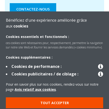
CONTACTEZ-NOUS
Bénéficiez d'une expérience améliorée grâce
aux
cookies
Cookies essentiels et fonctionnels :
ces cookies sont nécessaires pour, respectivement, permettre la navigation
sur notre site Web et fournir les services demandés (« cookies minimum»).
Cookies supplémentaires :
Cookies de performance :
Produits
Cookies publicitaires / de ciblage :
Pour en savoir plus sur nos cookies, rendez-vous sur notre
Solutions
page
Avis relatif aux cookies
.
TOUT ACCEPTER
À propos de Daikin