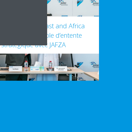
Daikin Middle East and Africa
signe un protocole d’entente
stratégique avec JAFZA