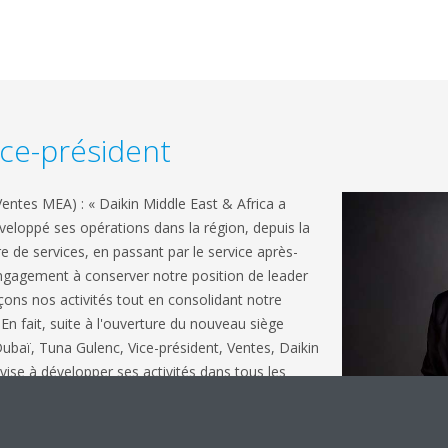
ce-président
Ventes MEA) : « Daikin Middle East & Africa a
loppé ses opérations dans la région, depuis la
re de services, en passant par le service après-
ngagement à conserver notre position de leader
ons nos activités tout en consolidant notre
n fait, suite à l'ouverture du nouveau siège
Dubaï, Tuna Gulenc, Vice-président, Ventes, Daikin
vise à développer ses activités dans tous les
 CVCA-R. Le développement de la société peut être
sante de la technologie dans la région, avec un
es parties prenantes en raison des avantages éco-énergétiques, des po