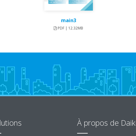
main3
PDF | 12.32MB
lutions
À propos de Daik