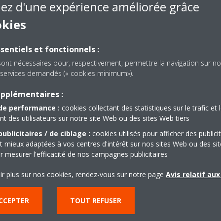
iez d'une expérience améliorée grâce
es de service après-vente. La société, qui compte déjà 100 usines et 
okies
age également l'ouverture de sites supplémentaires dans la région M
et les gouvernements réduisent actuellement les subventions pour l'éne
ige désormais vers les produits éco-énergétiques et que les entrepris
sentiels et fonctionnels :
sont nécessaires pour, respectivement, permettre la navigation sur no
es services demandés (« cookies minimum»).
s mesures mises en œuvre par la société pour se positionner en tant q
férence à l'acquisition du fabricant italien de systèmes de réfrigérati
upplémentaires :
trichienne AHT Cooling Systems GmbH, fabricant européen de vitrines r
de performance :
cookies collectant des statistiques sur le trafic et 
a société a connu une forte augmentation de la demande relative aux
 des utilisateurs sur notre site Web ou des sites Web tiers
eflété par ses plans d'expansion pour les EAU, le RAU et l'Égypte. La 
ublicitaires / de ciblage :
cookies utilisés pour afficher des publici
ns USD et emploie désormais 400 personnes, contre 10 initialement. »
t mieux adaptées à vos centres d'intérêt sur nos sites Web ou des sit
r mesurer l'efficacité de nos campagnes publicitaires
ir plus sur nos cookies, rendez-vous sur notre page
Avis relatif au
CCEPTER
TOUT REFUSER