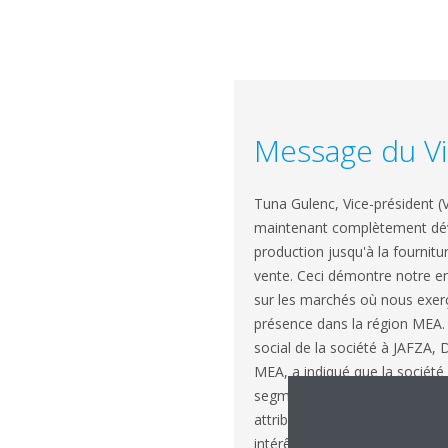
Message du Vi
Tuna Gulenc, Vice-président (
maintenant complètement déve
production jusqu'à la fournitu
vente. Ceci démontre notre e
sur les marchés où nous exerç
présence dans la région MEA. E
social de la société à JAFZA, 
MEA, a indiqué que la société 
segments de l'industrie de la
attribué à la popularité crois
intérêt croissant de la part d