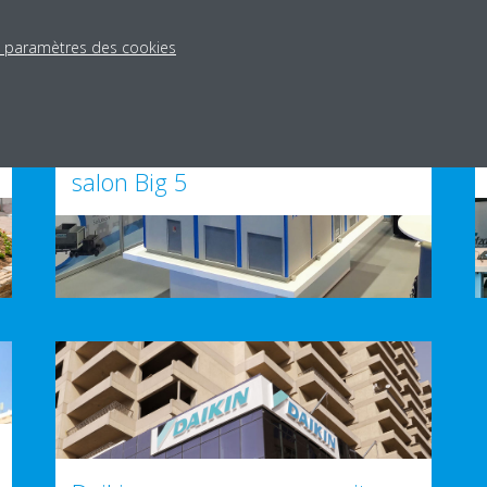
s paramètres des cookies
Solutions MCP (installation
modulaire de production d'eau
glacée) Daikin à l’occasion du
salon Big 5