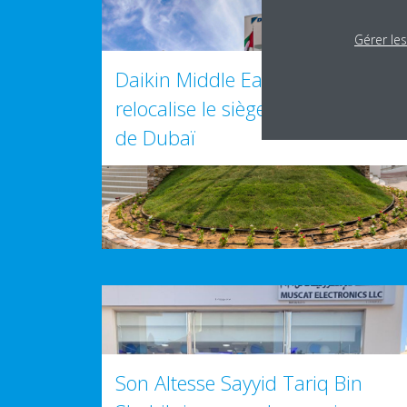
Gérer le
Daikin Middle East and Africa
relocalise le siège social régional
de Dubaï
Son Altesse Sayyid Tariq Bin