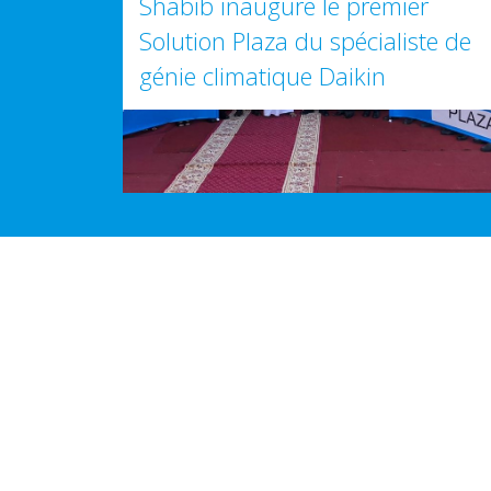
Shabib inaugure le premier
Solution Plaza du spécialiste de
génie climatique Daikin