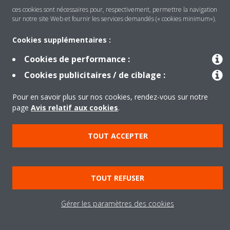
ces cookies sont nécessaires pour, respectivement, permettre la navigation
Solutions
sur notre site Web et fournir les services demandés (« cookies minimum»).
Cookies supplémentaires :
À propos de Daikin
Cookies de performance :
Cookies publicitaires / de ciblage :
Copyright © Daikin
Pour en savoir plus sur nos cookies, rendez-vous sur notre
page
Avis relatif aux cookies
.
Legal notice
Cookie notice
Data privacy
Corporate ethics
TOUT ACCEPTER
TOUT REFUSER
Gérer les paramètres des cookies