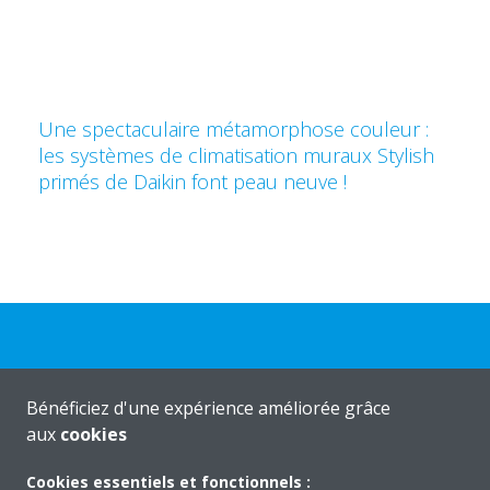
Une spectaculaire métamorphose couleur :
les systèmes de climatisation muraux Stylish
primés de Daikin font peau neuve !
Bénéficiez d'une expérience améliorée grâce
Produits
aux
cookies
Cookies essentiels et fonctionnels :