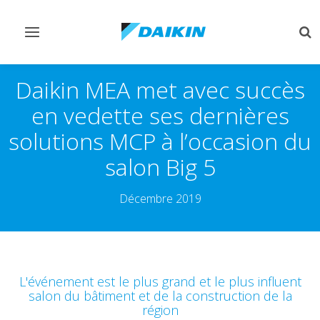
Afficher/masquer
Aff
navigation
rec
Daikin MEA met avec succès
en vedette ses dernières
solutions MCP à l’occasion du
salon Big 5
Décembre 2019
L'événement est le plus grand et le plus influent
salon du bâtiment et de la construction de la
région