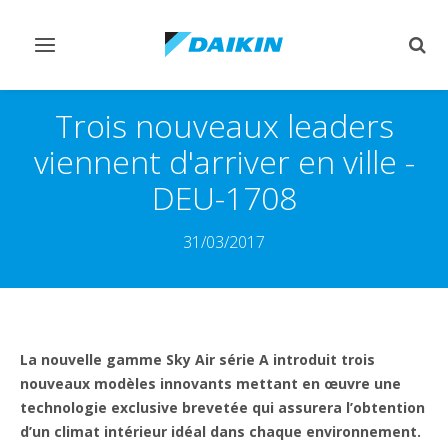
Afficher/masquer
Affi
navigation
rech
Trois nouveaux leaders
viennent d'arriver en ville -
DEU-1708
31/03/2017
La nouvelle gamme Sky Air série A introduit trois
nouveaux modèles innovants mettant en œuvre une
technologie exclusive brevetée qui assurera l’obtention
d’un climat intérieur idéal dans chaque environnement.