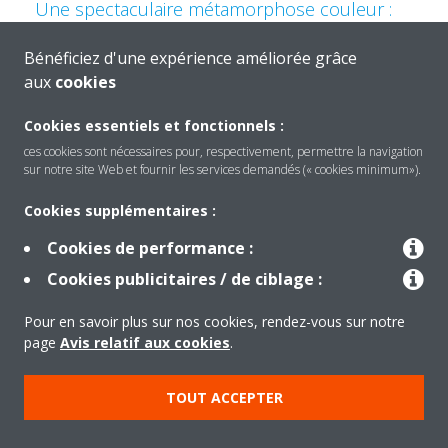
Une spectaculaire métamorphose couleur :
les systèmes de climatisation muraux Stylish
primés de Daikin font peau neuve !
Bénéficiez d'une expérience améliorée grâce
aux
cookies
Cookies essentiels et fonctionnels :
ces cookies sont nécessaires pour, respectivement, permettre la navigation
sur notre site Web et fournir les services demandés (« cookies minimum»).
Cookies supplémentaires :
Cookies de performance :
Cookies publicitaires / de ciblage :
Produits
Pour en savoir plus sur nos cookies, rendez-vous sur notre
page
Avis relatif aux cookies
.
Solutions
TOUT ACCEPTER
À propos de Daikin