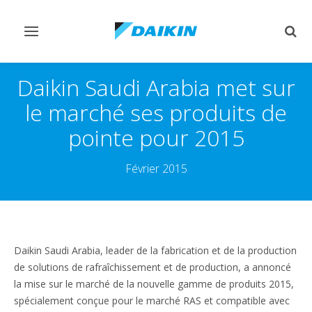
Afficher/masquer
Affi
navigation
rech
Daikin Saudi Arabia met sur
le marché ses produits de
pointe pour 2015
Février 2015
Daikin Saudi Arabia, leader de la fabrication et de la production
de solutions de rafraîchissement et de production, a annoncé
la mise sur le marché de la nouvelle gamme de produits 2015,
spécialement conçue pour le marché RAS et compatible avec