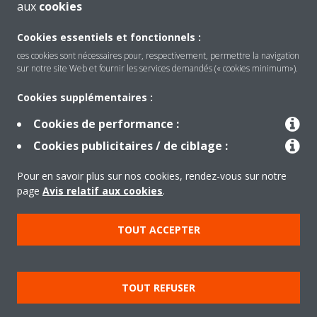
Conditions d'utilisation
aux
cookies
Daikin Residential Controller
Cookies essentiels et fonctionnels :
ces cookies sont nécessaires pour, respectivement, permettre la navigation
sur notre site Web et fournir les services demandés (« cookies minimum»).
Cookies supplémentaires :
Cookies de performance :
Produits
Cookies publicitaires / de ciblage :
Pour en savoir plus sur nos cookies, rendez-vous sur notre
Solutions
page
Avis relatif aux cookies
.
TOUT ACCEPTER
À propos de Daikin
TOUT REFUSER
Copyright © Daikin