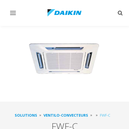
Afficher/masquer
Affi
navigation
rech
SOLUTIONS
VENTILO-CONVECTEURS
FWF-C
FWF-C