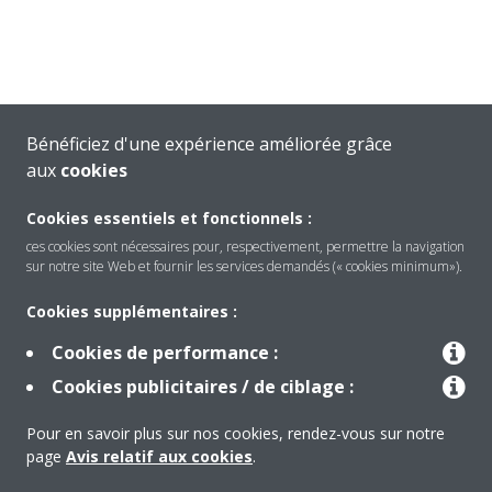
Bénéficiez d'une expérience améliorée grâce
aux
cookies
Cookies essentiels et fonctionnels :
ces cookies sont nécessaires pour, respectivement, permettre la navigation
sur notre site Web et fournir les services demandés (« cookies minimum»).
Cookies supplémentaires :
Cookies de performance :
Produits
Cookies publicitaires / de ciblage :
Pour en savoir plus sur nos cookies, rendez-vous sur notre
Solutions
page
Avis relatif aux cookies
.