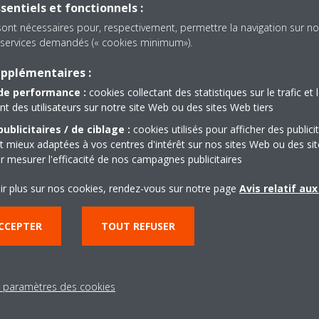
sentiels et fonctionnels :
raîchissement et chauffage
sont nécessaires pour, respectivement, permettre la navigation sur no
es services demandés (« cookies minimum»).
âblée et une télécommande sans fil
upplémentaires :
de performance :
cookies collectant des statistiques sur le trafic et 
 des utilisateurs sur notre site Web ou des sites Web tiers
ublicitaires / de ciblage :
cookies utilisés pour afficher des publici
Documents
t mieux adaptées à vos centres d'intérêt sur nos sites Web ou des sit
r mesurer l'efficacité de nos campagnes publicitaires
ir plus sur nos cookies, rendez-vous sur notre page
Avis relatif au
CCEPTER
TOUT REFUSER
s paramètres des cookies