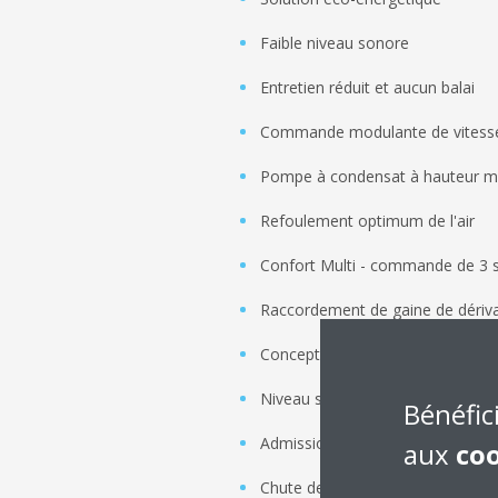
Faible niveau sonore
Entretien réduit et aucun balai
Commande modulante de vitesse 
Pompe à condensat à hauteur ma
Refoulement optimum de l'air
Confort Multi - commande de 3 sc
Raccordement de gaine de dériv
Conception à hauteur réduite
Niveau sonore supérieur
Bénéfic
Admission d'air frais
aux
co
Chute de pression d'eau réduite