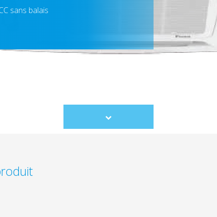
CC sans balais
Scroll
to
content
produit