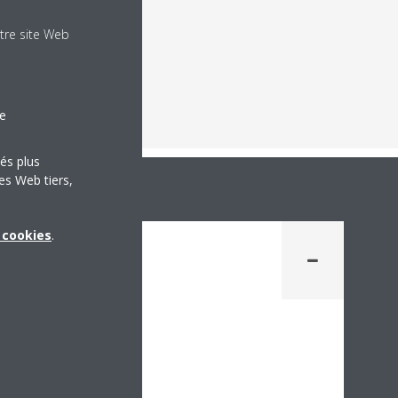
tre site Web
le
tés plus
es Web tiers,
x cookies
.