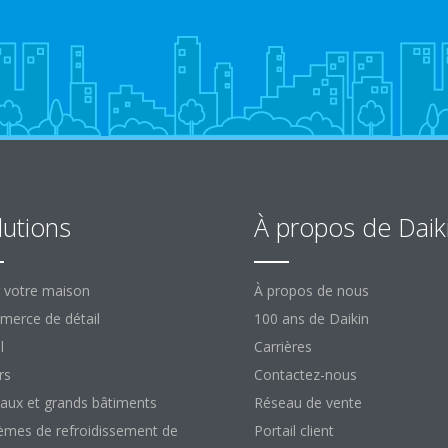
lutions
À propos de Daik
 votre maison
À propos de nous
erce de détail
100 ans de Daikin
l
Carrières
rs
Contactez-nous
aux et grands bâtiments
Réseau de vente
èmes de refroidissement de
Portail client