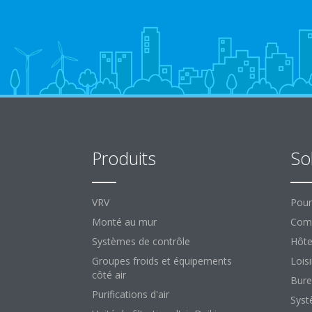
Produits
So
VRV
Pour
Monté au mur
Comm
Systèmes de contrôle
Hôte
Groupes froids et équipements
Loisi
côté air
Bure
Purifications d'air
Syst