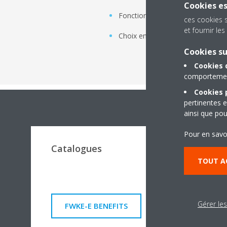
Cookies es
Fonction Sommeil pour mode raf
ces cookies 
et fournir l
Choix entre une télécommande c
Cookies s
Cookies 
comportement
Cookies p
pertinentes e
ainsi que pou
Pour en savo
Catalogues
TOUT A
Gérer le
FWKE-E BENEFITS