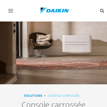
Afficher/masquer
Aff
navigation
rec
SOLUTIONS
CONSOLE CARROSSÉE
Console carrossée