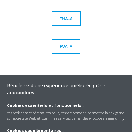
FNA-A
FVA-A
Bénéficiez d'une expérience améliorée grâce
aux
cookies
Cookies essentiels et fonctionnels :
ces cookies sont nécessaires pour, respectivement, permettre la navigation
sur notre site Web et fournir les services demandés (« cookies minimum»).
Produits
Cookies supplémentaires :