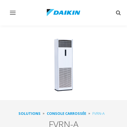
Afficher/masquer
Affi
navigation
rech
SOLUTIONS
CONSOLE CARROSSÉE
FVRN-A
FVRN-A