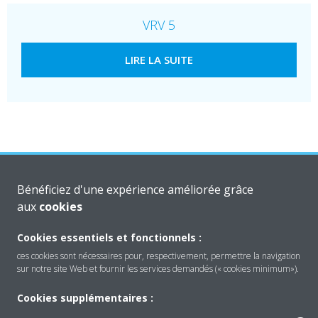
VRV 5
LIRE LA SUITE
Produits
Bénéficiez d'une expérience améliorée grâce
aux
cookies
Solutions
Cookies essentiels et fonctionnels :
ces cookies sont nécessaires pour, respectivement, permettre la navigation
sur notre site Web et fournir les services demandés (« cookies minimum»).
À propos de Daikin
Cookies supplémentaires :